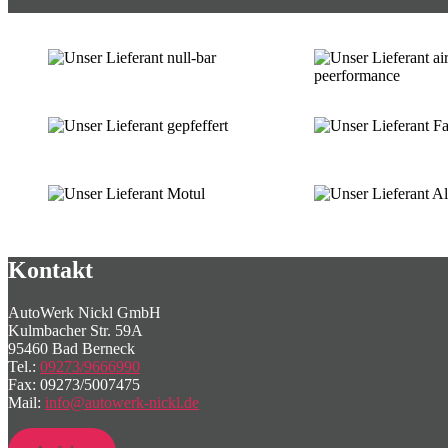
Kontakt
AutoWerk Nickl GmbH
Kulmbacher Str. 59A
95460 Bad Berneck
Tel.:
09273/9666990
Fax: 09273/5007475
Mail:
info@autowerk-nickl.de