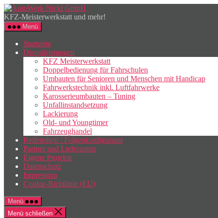
Zum
AutoWerk
Inhalt
Nickl
KFZ-Meisterwerkstatt und mehr!
springen
GmbH
Menü
Startseite
Dienstleistungen
KFZ Meisterwerkstatt
Doppelbedienung für Fahrschulen
Umbauten für Senioren und Menschen mit Handicap
Fahrwerkstechnik inkl. Luftfahrwerke
Karosserieumbauten – Tuning
Unfallinstandsetzung
Lackierung
Old- und Youngtimer
Fahrzeughandel
Reifenshop / Felgenkonfigurator
Partner und Lieferanten
Eigene Projekte
Datenschutz
Impressum
Cookie-Richtlinie (EU)
Menü
Menü schließen