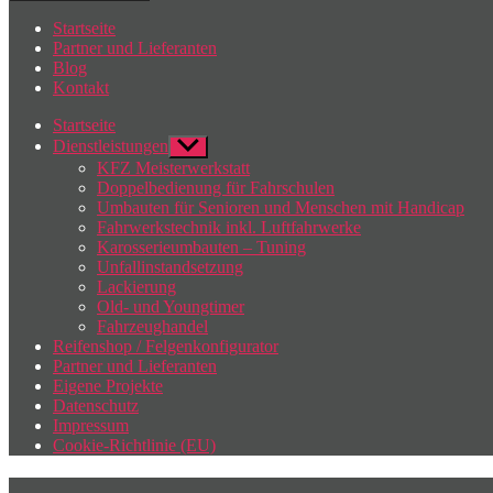
Startseite
Partner und Lieferanten
Blog
Kontakt
Startseite
Dienstleistungen
Untermenü
anzeigen
KFZ Meisterwerkstatt
Doppelbedienung für Fahrschulen
Umbauten für Senioren und Menschen mit Handicap
Fahrwerkstechnik inkl. Luftfahrwerke
Karosserieumbauten – Tuning
Unfallinstandsetzung
Lackierung
Old- und Youngtimer
Fahrzeughandel
Reifenshop / Felgenkonfigurator
Partner und Lieferanten
Eigene Projekte
Datenschutz
Impressum
Cookie-Richtlinie (EU)