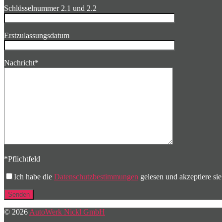
Schlüsselnummer 2.1 und 2.2
Erstzulassungsdatum
Nachricht*
*Pflichtfeld
Bitte lasse dieses Feld leer.
Ich habe die
Datenschutzbestimmungen
gelesen und akzeptiere sie
© 2026
AutoWerk Nickl GmbH