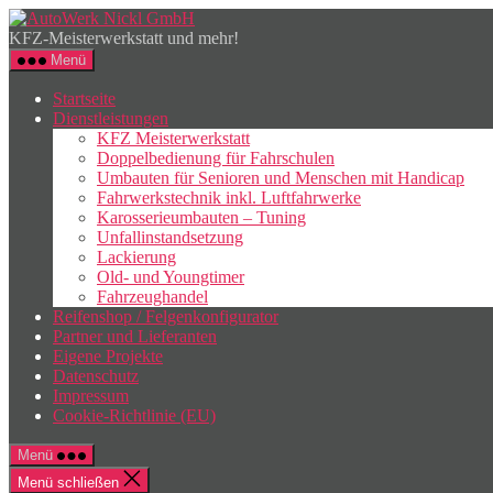
Zum
AutoWerk
Inhalt
Nickl
KFZ-Meisterwerkstatt und mehr!
springen
GmbH
Menü
Startseite
Dienstleistungen
KFZ Meisterwerkstatt
Doppelbedienung für Fahrschulen
Umbauten für Senioren und Menschen mit Handicap
Fahrwerkstechnik inkl. Luftfahrwerke
Karosserieumbauten – Tuning
Unfallinstandsetzung
Lackierung
Old- und Youngtimer
Fahrzeughandel
Reifenshop / Felgenkonfigurator
Partner und Lieferanten
Eigene Projekte
Datenschutz
Impressum
Cookie-Richtlinie (EU)
Menü
Menü schließen