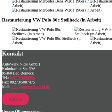
Restaurierung VW Polo 86c Steilheck (in Arbeit)
Kontakt
AutoWerk Nickl GmbH
Kulmbacher Str. 59A
95460 Bad Berneck
Tel.:
09273/9666990
Fax: 09273/5007475
Mail:
info@autowerk-nickl.de
Anfahrt
Unsere Öffnungszeiten: