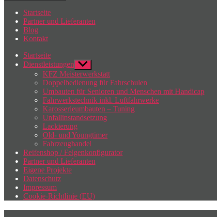
Startseite
Partner und Lieferanten
Blog
Kontakt
Startseite
Dienstleistungen
Untermenü
anzeigen
KFZ Meisterwerkstatt
Doppelbedienung für Fahrschulen
Umbauten für Senioren und Menschen mit Handicap
Fahrwerkstechnik inkl. Luftfahrwerke
Karosserieumbauten – Tuning
Unfallinstandsetzung
Lackierung
Old- und Youngtimer
Fahrzeughandel
Reifenshop / Felgenkonfigurator
Partner und Lieferanten
Eigene Projekte
Datenschutz
Impressum
Cookie-Richtlinie (EU)