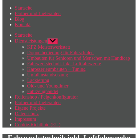
Startseite
Partner und Lieferanten
Blog
Kontakt
Startseite
Dienstleistungen
Untermenü
anzeigen
KFZ Meisterwerkstatt
Doppelbedienung für Fahrschulen
Umbauten für Senioren und Menschen mit Handicap
Fahrwerkstechnik inkl. Luftfahrwerke
Karosserieumbauten – Tuning
Unfallinstandsetzung
Lackierung
Old- und Youngtimer
Fahrzeughandel
Reifenshop / Felgenkonfigurator
Partner und Lieferanten
Eigene Projekte
Datenschutz
Impressum
Cookie-Richtlinie (EU)
Fahrwerkstechnik inkl. Luftfahrwerke