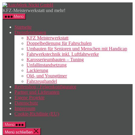
Zum
AutoWerk
Inhalt
Nickl
KFZ-Meisterwerkstatt und mehr!
springen
GmbH
Menü
Startseite
Dienstleistungen
KFZ Meisterwerkstatt
Doppelbedienung für Fahrschulen
Umbauten für Senioren und Menschen mit Handicap
Fahrwerkstechnik inkl. Luftfahrwerke
Karosserieumbauten – Tuning
Unfallinstandsetzung
Lackierung
Old- und Youngtimer
Fahrzeughandel
Reifenshop / Felgenkonfigurator
Partner und Lieferanten
Eigene Projekte
Datenschutz
Impressum
Cookie-Richtlinie (EU)
Menü
Menü schließen